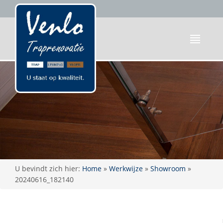
U bevindt zich hier:
Home
»
Werkwijze
»
Showroom
»
20240616_182140