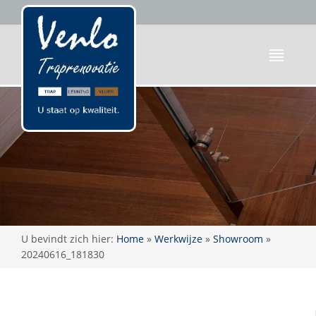
U bevindt zich hier:
Home
»
Werkwijze
»
Showroom
»
20240616_181830