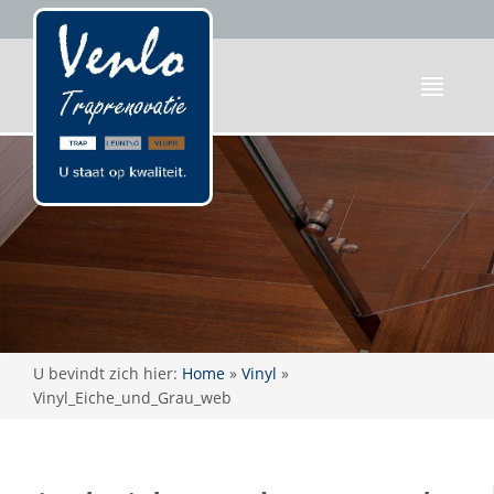
U bevindt zich hier:
Home
»
Vinyl
»
Vinyl_Eiche_und_Grau_web