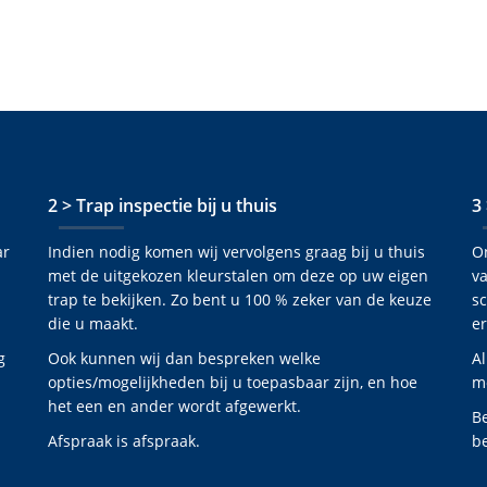
2 > Trap inspectie bij u thuis
3
ar
Indien nodig komen wij vervolgens graag bij u thuis
O
met de uitgekozen kleurstalen om deze op uw eigen
va
trap te bekijken. Zo bent u 100 % zeker van de keuze
s
die u maakt.
er
g
Ook kunnen wij dan bespreken welke
Al
opties/mogelijkheden bij u toepasbaar zijn, en hoe
mo
het een en ander wordt afgewerkt.
B
Afspraak is afspraak.
be