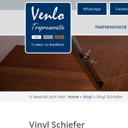
WhatsApp
Faceb
TRAPRENOVATIE
U bevindt zich hier:
Home
»
Vinyl
»
Vinyl Schiefer
Vinyl Schiefer