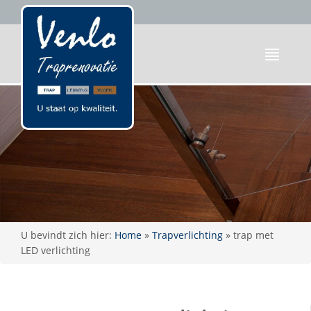
U bevindt zich hier:
Home
»
Trapverlichting
»
trap met
LED verlichting