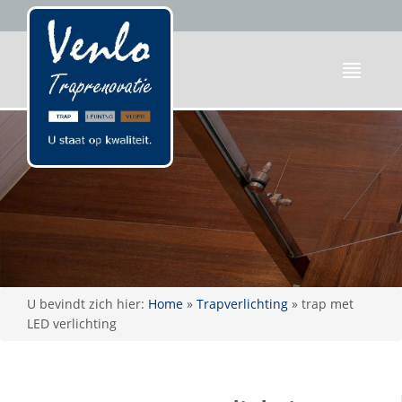
U bevindt zich hier:
Home
»
Trapverlichting
»
trap met
LED verlichting