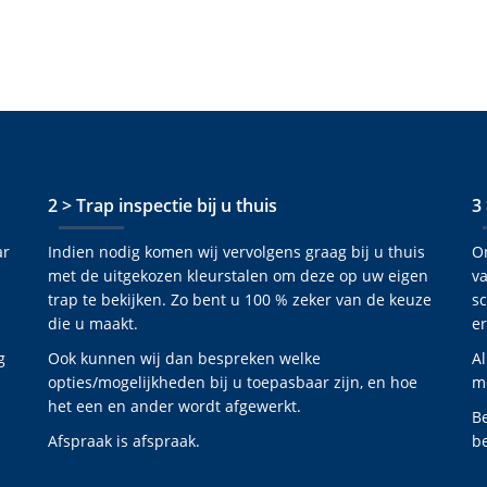
2 > Trap inspectie bij u thuis
3
ar
Indien nodig komen wij vervolgens graag bij u thuis
O
met de uitgekozen kleurstalen om deze op uw eigen
va
trap te bekijken. Zo bent u 100 % zeker van de keuze
s
die u maakt.
er
g
Ook kunnen wij dan bespreken welke
Al
opties/mogelijkheden bij u toepasbaar zijn, en hoe
mo
het een en ander wordt afgewerkt.
B
Afspraak is afspraak.
be