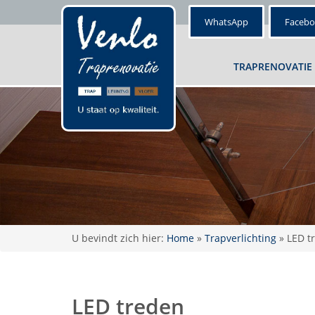
WhatsApp
Faceb
TRAPRENOVATIE
U bevindt zich hier:
Home
»
Trapverlichting
»
LED t
LED treden