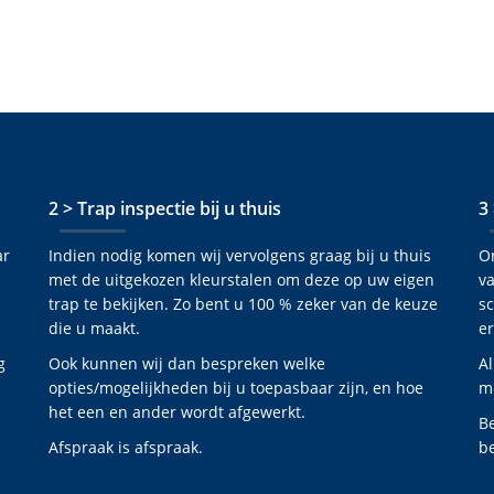
2 > Trap inspectie bij u thuis
3
ar
Indien nodig komen wij vervolgens graag bij u thuis
O
met de uitgekozen kleurstalen om deze op uw eigen
va
trap te bekijken. Zo bent u 100 % zeker van de keuze
s
die u maakt.
er
g
Ook kunnen wij dan bespreken welke
Al
opties/mogelijkheden bij u toepasbaar zijn, en hoe
mo
het een en ander wordt afgewerkt.
B
Afspraak is afspraak.
be