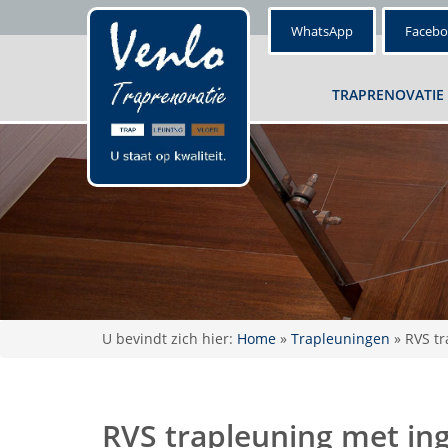
WhatsApp
Faceb
TRAPRENOVATIE
U bevindt zich hier:
Home
»
Trapleuningen
»
RVS tr
RVS trapleuning met i