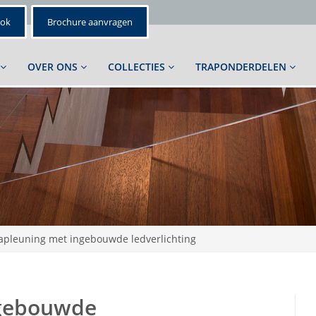
ook
Brochure aanvragen
OVER ONS
COLLECTIES
TRAPONDERDELEN
apleuning met ingebouwde ledverlichting
ngebouwde