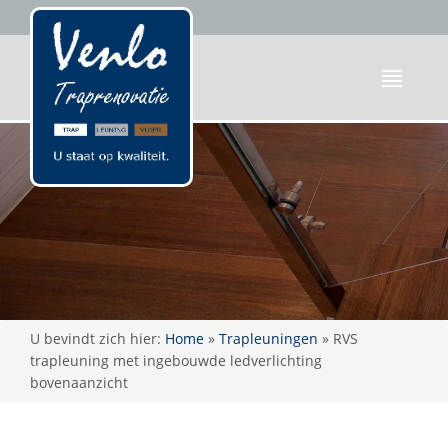
U bevindt zich hier:
Home
»
Trapleuningen
»
RVS
trapleuning met ingebouwde ledverlichting
bovenaanzicht