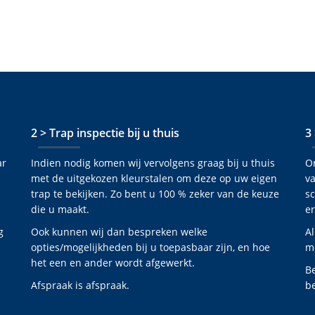
2 > Trap inspectie bij u thuis
3
ar
Indien nodig komen wij vervolgens graag bij u thuis
O
met de uitgekozen kleurstalen om deze op uw eigen
va
trap te bekijken. Zo bent u 100 % zeker van de keuze
s
die u maakt.
er
g
Ook kunnen wij dan bespreken welke
Al
opties/mogelijkheden bij u toepasbaar zijn, en hoe
mo
het een en ander wordt afgewerkt.
B
Afspraak is afspraak.
be