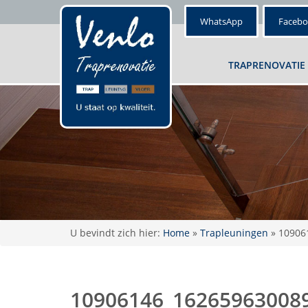
WhatsApp
Faceb
TRAPRENOVATIE
U bevindt zich hier:
Home
»
Trapleuningen
»
10906
10906146_16265963008