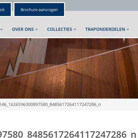
ook
Brochure aanvragen
OVER ONS
COLLECTIES
TRAPONDERDELEN
146_1626596300897580_8485617264117247286_n
97580_8485617264117247286_n