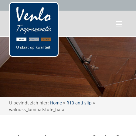
U bevindt zich hier:
Home
»
R10 anti slip
»
walnuss_laminatstufe_hafa