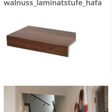
walnuss_laminatstufe_hafa