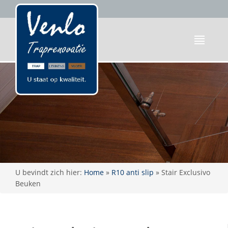
U bevindt zich hier:
Home
»
R10 anti slip
»
Stair Exclusivo
Beuken