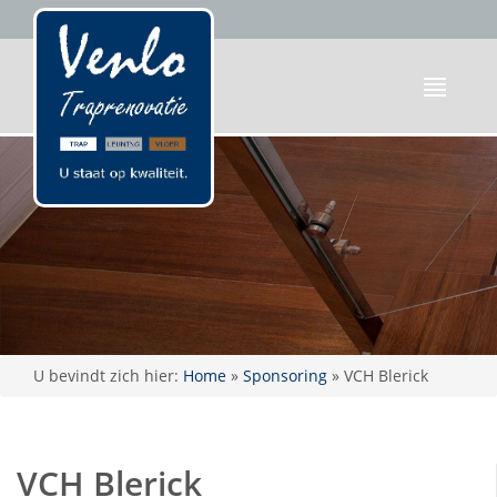
U bevindt zich hier:
Home
»
Sponsoring
»
VCH Blerick
VCH Blerick