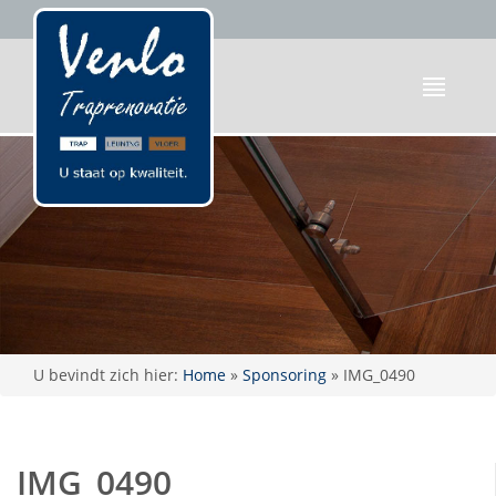
U bevindt zich hier:
Home
»
Sponsoring
»
IMG_0490
IMG_0490