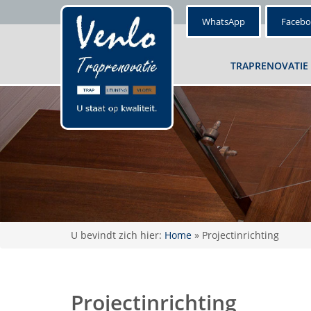
WhatsApp
Faceb
TRAPRENOVATIE
U bevindt zich hier:
Home
»
Projectinrichting
Projectinrichting