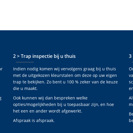
2 > Trap inspectie bij u thuis
3
ar
Indien nodig komen wij vervolgens graag bij u thuis
O
met de uitgekozen kleurstalen om deze op uw eigen
va
trap te bekijken. Zo bent u 100 % zeker van de keuze
s
die u maakt.
er
g
Ook kunnen wij dan bespreken welke
Al
opties/mogelijkheden bij u toepasbaar zijn, en hoe
mo
het een en ander wordt afgewerkt.
B
Afspraak is afspraak.
be