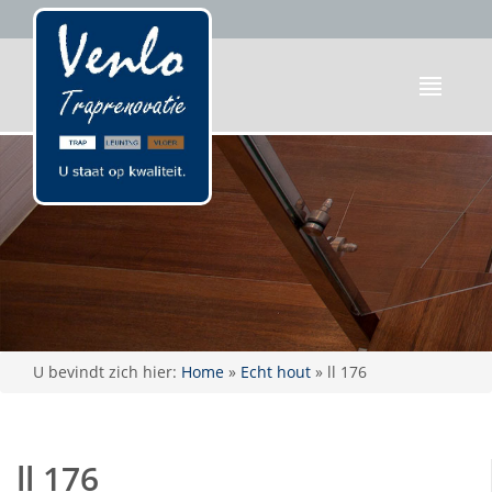
U bevindt zich hier:
Home
»
Echt hout
»
ll 176
ll 176