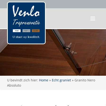
U bevindt zich hier:
Home
»
Echt graniet
»
Granito Nero
Absoluto