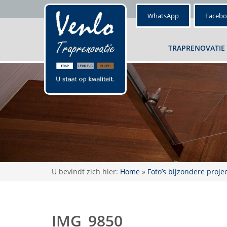
WhatsApp
Faceb
TRAPRENOVATIE
U bevindt zich hier:
Home
»
Foto’s bijzondere proje
IMG_9850