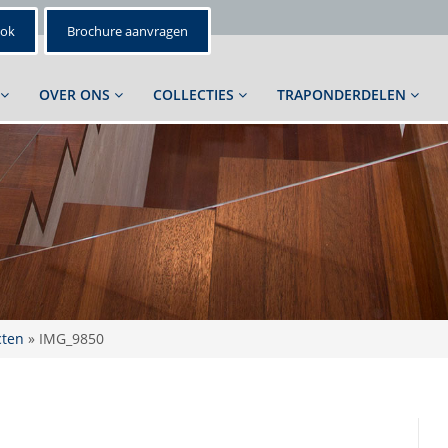
ook
Brochure aanvragen
OVER ONS
COLLECTIES
TRAPONDERDELEN
cten
»
IMG_9850