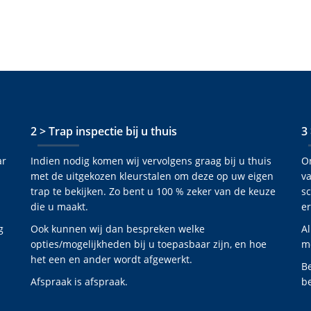
2 > Trap inspectie bij u thuis
3
ar
Indien nodig komen wij vervolgens graag bij u thuis
O
met de uitgekozen kleurstalen om deze op uw eigen
va
trap te bekijken. Zo bent u 100 % zeker van de keuze
s
die u maakt.
er
g
Ook kunnen wij dan bespreken welke
Al
opties/mogelijkheden bij u toepasbaar zijn, en hoe
mo
het een en ander wordt afgewerkt.
B
Afspraak is afspraak.
be