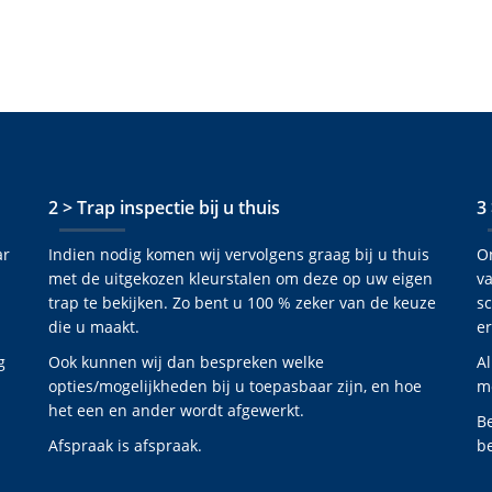
2 > Trap inspectie bij u thuis
3
ar
Indien nodig komen wij vervolgens graag bij u thuis
O
met de uitgekozen kleurstalen om deze op uw eigen
va
trap te bekijken. Zo bent u 100 % zeker van de keuze
s
die u maakt.
er
g
Ook kunnen wij dan bespreken welke
Al
opties/mogelijkheden bij u toepasbaar zijn, en hoe
mo
het een en ander wordt afgewerkt.
B
Afspraak is afspraak.
be