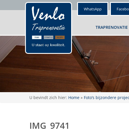
WhatsApp
Faceb
TRAPRENOVATIE
U bevindt zich hier:
Home
»
Foto’s bijzondere proje
IMG_9741