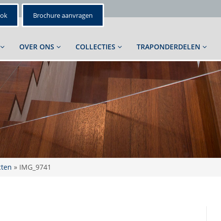
ook
Brochure aanvragen
OVER ONS
COLLECTIES
TRAPONDERDELEN
cten
»
IMG_9741