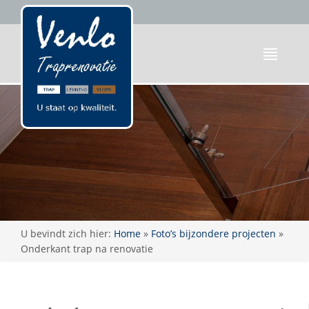
U bevindt zich hier:
Home
»
Foto’s bijzondere projecten
»
Onderkant trap na renovatie