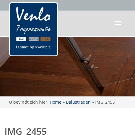
U bevindt zich hier:
Home
»
Balustraden
»
IMG_2455
IMG_2455