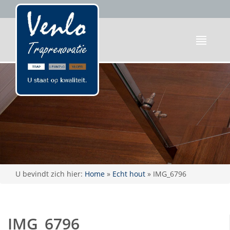
U bevindt zich hier:
Home
»
Echt hout
»
IMG_6796
IMG_6796